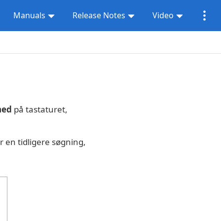
Manuals
Release Notes
Video
ned
på tastaturet,
r en tidligere søgning,