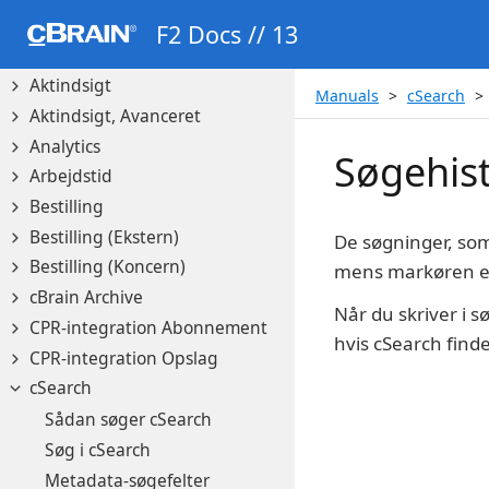
Administratorgodkendelser
F2 Docs // 13
AI Assistant
Aktindsigt
Manuals
cSearch
Aktindsigt, Avanceret
Analytics
Søgehist
Arbejdstid
Bestilling
Bestilling (Ekstern)
De søgninger, som
Bestilling (Koncern)
mens markøren er i
cBrain Archive
Når du skriver i s
CPR-integration Abonnement
hvis cSearch find
CPR-integration Opslag
cSearch
Sådan søger cSearch
Søg i cSearch
Metadata-søgefelter