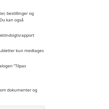
r, bestillinger og
 Du kan også
aktindsigtsrapport
 dubletter kun medtages
alogen ”Tilpas
se, om dokumenter og