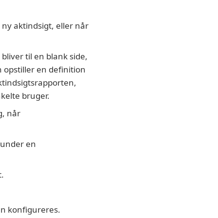
ny aktindsigt, eller når
liver til en blank side,
opstiller en definition
ktindsigtsrapporten,
nkelte bruger.
g, når
runder en
.
en konfigureres.