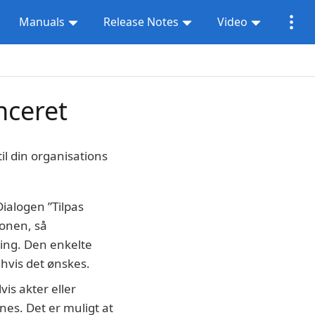
Manuals
Release Notes
Video
nceret
il din organisations
ialogen ”Tilpas
ionen, så
ng. Den enkelte
 hvis det ønskes.
is akter eller
es. Det er muligt at