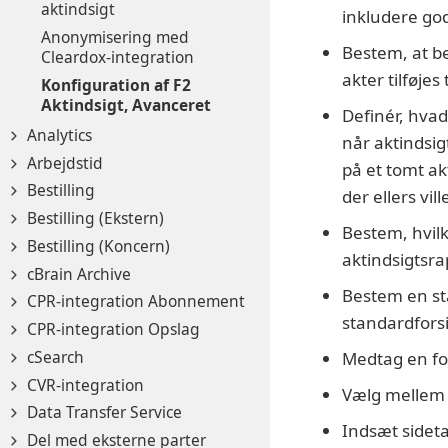
aktindsigt
inkludere go
Anonymisering med
Bestem, at be
Cleardox-integration
akter tilføjes
Konfiguration af F2
Aktindsigt, Avanceret
Definér, hvad
Analytics
når aktindsig
Arbejdstid
på et tomt ak
Bestilling
der ellers vil
Bestilling (Ekstern)
Bestem, hvilk
Bestilling (Koncern)
aktindsigtsr
cBrain Archive
Bestem en st
CPR-integration Abonnement
standardfors
CPR-integration Opslag
cSearch
Medtag en for
CVR-integration
Vælg mellem f
Data Transfer Service
Indsæt sideta
Del med eksterne parter