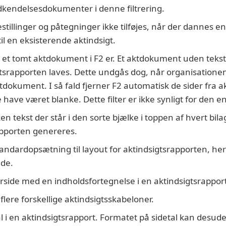
dkendelsesdokumenter i denne filtrering.
stillinger og påtegninger ikke tilføjes, når der dannes en 
 til en eksisterende aktindsigt.
 et tomt aktdokument i F2 er. Et aktdokument uden tekst b
tsrapporten laves. Dette undgås dog, når organisationen 
tdokument. I så fald fjerner F2 automatisk de sider fra a
le have været blanke. Dette filter er ikke synligt for den e
en tekst der står i den sorte bjælke i toppen af hvert bila
apporten genereres.
andardopsætning til layout for aktindsigtsrapporten, he
ide.
side med en indholdsfortegnelse i en aktindsigtsrapport
lere forskellige aktindsigtsskabeloner.
l i en aktindsigtsrapport. Formatet på sidetal kan desud