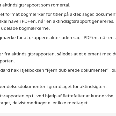
 en aktindsigtsrapport som romertal.
et format bogmærker for titler på akter, sager, dokumente
kal have i PDF’en, når en aktindsigtsrapport genereres.
 udelade bogmærkerne.
gmærke for at gruppere akter uden sag i PDF’en, når en 
ter fra aktindsigtsrapporten, således at et element med
pporten.
dard hak i tjekboksen ”Fjern dublerede dokumenter” i di
kendelsesdokumenter i grundlaget for aktindsigten.
tsrapporten op til ved hjælp af flettefelter at kunne vi
aget, delvist medtaget eller ikke medtaget.