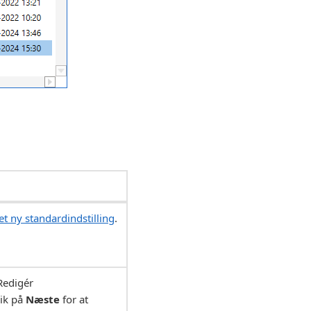
t ny standardindstilling
.
Redigér
lik på
Næste
for at