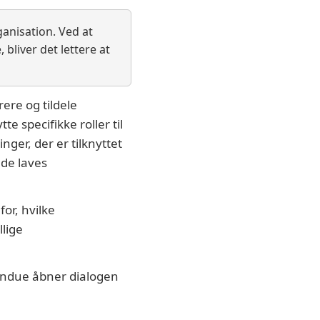
ganisation. Ved at
bliver det lettere at
ere og tildele
e specifikke roller til
nger, der er tilknyttet
de laves
for, hvilke
llige
vindue åbner dialogen