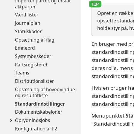
Importér parter, og erstat
aktparter
Opret en rækk
Værdilister
opsætte standard
Journalplan
holde styr på, h
Statuskoder
Opsætning af flag
En bruger med priv
Emneord
standardindstillin
Systembeskeder
standardindstillin
Partsregisteret
deres rolle, mens
Teams
standardindstillinge
Distributionslister
Hvis en bruger har 
Opsætning af hovedvindue
og resultatliste
standardindstillin
Standardindstillinger
standardindstilli
Dokumentskabeloner
Menupunktet
Sta
Oprydningsjobs
”Standardindstilli
Konfiguration af F2