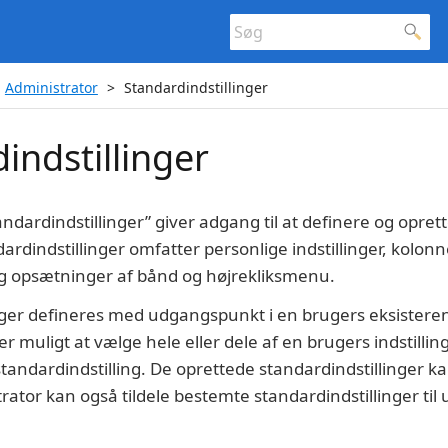
Administrator
Standardindstillinger
indstillinger
dardindstillinger” giver adgang til at definere og oprett
ardindstillinger omfatter personlige indstillinger, kolonne
r og opsætninger af bånd og højrekliksmenu.
nger defineres med udgangspunkt i en brugers eksisterend
r muligt at vælge hele eller dele af en brugers indstilli
tandardindstilling. De oprettede standardindstillinger ka
rator kan også tildele bestemte standardindstillinger til