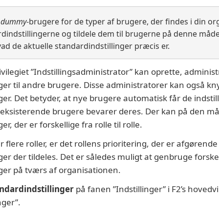
e
dummy
-brugere for de typer af brugere, der findes i din or
indstillingerne og tildele dem til brugerne på denne måde, 
vad de aktuelle standardindstillinger præcis er.
ilegiet ”Indstillingsadministrator” kan oprette, administr
ger til andre brugere. Disse administratorer kan også knytt
ger. Det betyder, at nye brugere automatisk får de indstilli
 eksisterende brugere bevarer deres. Der kan på den må
r, der er forskellige fra rolle til rolle.
flere roller, er det rollens prioritering, der er afgørende 
ger der tildeles. Det er således muligt at genbruge forske
nger på tværs af organisationen.
ndardindstillinger
på fanen ”Indstillinger” i F2’s hoved
nger”.