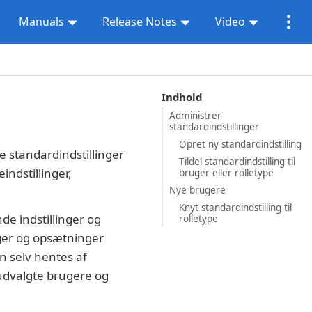
Manuals
Release Notes
Video
Indhold
Administrer
standardindstillinger
Opret ny standardindstilling
e standardindstillinger
Tildel standardindstilling til
indstillinger,
bruger eller rolletype
Nye brugere
Knyt standardindstilling til
e indstillinger og
rolletype
nger og opsætninger
n selv hentes af
 udvalgte brugere og