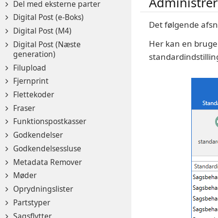
Administrer
Del med eksterne parter
Digital Post (e-Boks)
Det følgende afsni
Digital Post (M4)
Her kan en bruger 
Digital Post (Næste
generation)
standardindstillin
Filupload
Fjernprint
Flettekoder
Fraser
Funktionspostkasser
Godkendelser
Godkendelsessluse
Metadata Remover
Møder
Oprydningslister
Partstyper
Sagsflytter