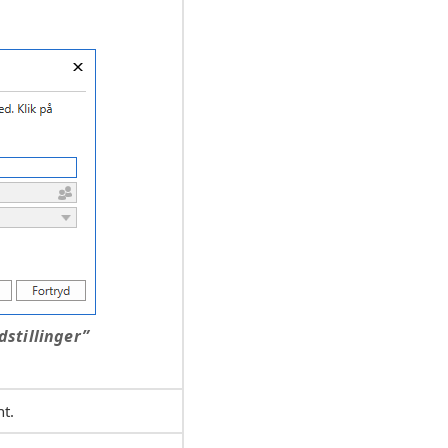
dstillinger”
nt.