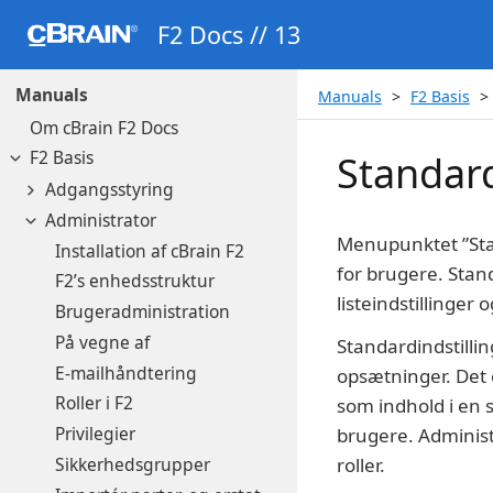
F2 Docs // 13
Manuals
Manuals
F2 Basis
Om cBrain F2 Docs
F2 Basis
Standard
Adgangsstyring
Administrator
Menupunktet ”Stan
Installation af cBrain F2
for brugere. Stand
F2’s enhedsstruktur
listeindstillinge
Brugeradministration
På vegne af
Standardindstilli
E-mailhåndtering
opsætninger. Det e
Roller i F2
som indhold i en s
Privilegier
brugere. Administ
Sikkerhedsgrupper
roller.