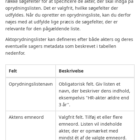
række søgefelter for at specificere de akter, der skal indgå på
oprydningslisten. Det er valgfrit, hvilke søgefelter der
udfyldes. Når du opretter en oprydningsliste, kan du derfor
nøjes med at udfylde lige præcis de søgefelter, der er
relevante for den pågældende liste.
Aktoprydningslister kan defineres efter både akters og deres
eventuelle sagers metadata som beskrevet i tabellen
nedenfor.
Felt
Beskrivelse
Oprydningslistenavn
Obligatorisk felt. Giv listen et
navn, der beskriver dens indhold,
eksempelvis "HR-akter ældre end
3 år".
Aktens emneord
Valgfrit felt. Tilføj et eller flere
emneord. Listen vil indeholde
akter, der er opmærket med
mindst ét af de valgte emneord.