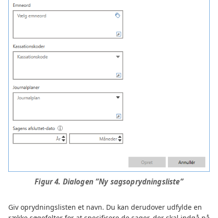
Figur 4. Dialogen ”Ny sagsoprydningsliste”
Giv oprydningslisten et navn. Du kan derudover udfylde en
række søgefelter for at specificere de sager, der skal indgå på