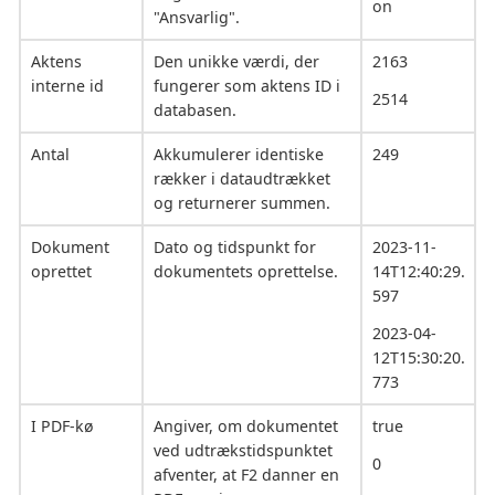
on
"Ansvarlig".
Aktens
Den unikke værdi, der
2163
interne id
fungerer som aktens ID i
2514
databasen.
Antal
Akkumulerer identiske
249
rækker i dataudtrækket
og returnerer summen.
Dokument
Dato og tidspunkt for
2023-11-
oprettet
dokumentets oprettelse.
14T12:40:29.
597
2023-04-
12T15:30:20.
773
I PDF-kø
Angiver, om dokumentet
true
ved udtrækstidspunktet
0
afventer, at F2 danner en