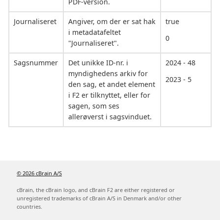
PDF-version.
Journaliseret
Angiver, om der er sat hak
true
i metadatafeltet
0
"Journaliseret".
Sagsnummer
Det unikke ID-nr. i
2024 - 48
myndighedens arkiv for
2023 - 5
den sag, et andet element
i F2 er tilknyttet, eller for
sagen, som ses
allerøverst i sagsvinduet.
© 2026 cBrain A/S
cBrain, the cBrain logo, and cBrain F2 are either registered or
unregistered trademarks of cBrain A/S in Denmark and/or other
countries.