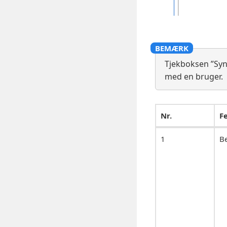
Tjekboksen ”Synl
med en bruger.
Nr.
Fe
1
Be