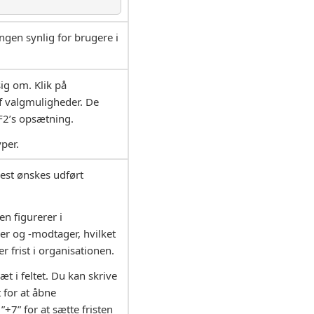
ingen synlig for brugere i
sig om. Klik på
 af valgmuligheder. De
F2’s opsætning.
yper.
est ønskes udført
en figurerer i
der og -modtager, hvilket
r frist i organisationen.
t i feltet. Du kan skrive
t for at åbne
+7” for at sætte fristen