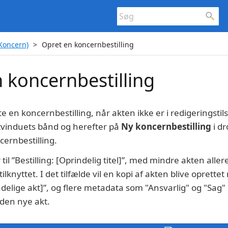
(Koncern)
Opret en koncernbestilling
 koncernbestilling
 en koncernbestilling, når akten ikke er i redigeringstilst
tvinduets bånd og herefter på
Ny koncernbestilling
i d
cernbestilling.
r til ”Bestilling: [Oprindelig titel]”, med mindre akten all
ilknyttet. I det tilfælde vil en kopi af akten blive oprettet 
ndelige akt]”, og flere metadata som "Ansvarlig" og "Sag"
l den nye akt.