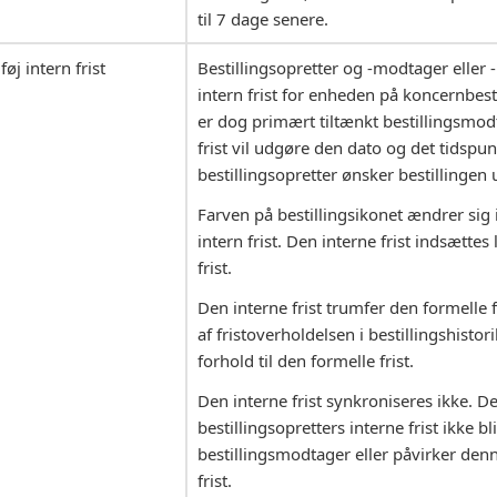
til 7 dage senere.
lføj intern frist
Bestillingsopretter og -modtager eller 
intern frist for enheden på koncernbesti
er dog primært tiltænkt bestillingsmod
frist vil udgøre den dato og det tidspu
bestillingsopretter ønsker bestillingen 
Farven på bestillingsikonet ændrer sig i
intern frist. Den interne frist indsætte
frist.
Den interne frist trumfer den formelle 
af fristoverholdelsen i bestillingshistor
forhold til den formelle frist.
Den interne frist synkroniseres ikke. De
bestillingsopretters interne frist ikke bl
bestillingsmodtager eller påvirker denn
frist.