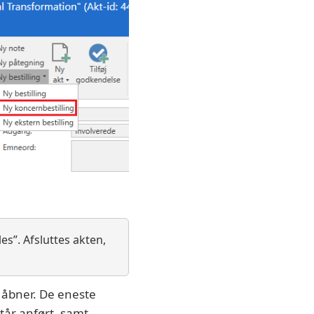
es”. Afsluttes akten,
” åbner. De eneste
står anført, samt