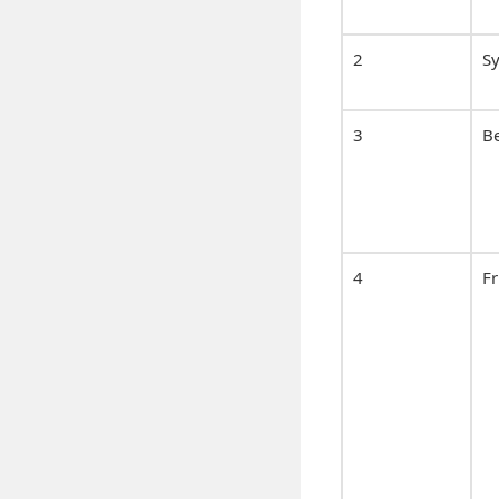
2
Sy
3
Be
4
Fr