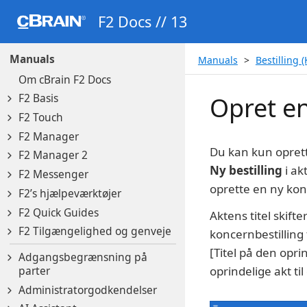
F2 Docs // 13
Manuals
Manuals
Bestilling 
Om cBrain F2 Docs
F2 Basis
Opret en
F2 Touch
F2 Manager
Du kan kun oprette
F2 Manager 2
Ny bestilling
i ak
F2 Messenger
oprette en ny kon
F2’s hjælpeværktøjer
F2 Quick Guides
Aktens titel skifte
F2 Tilgængelighed og genveje
koncernbestilling t
[Titel på den opri
Adgangsbegrænsning på
parter
oprindelige akt ti
Administratorgodkendelser