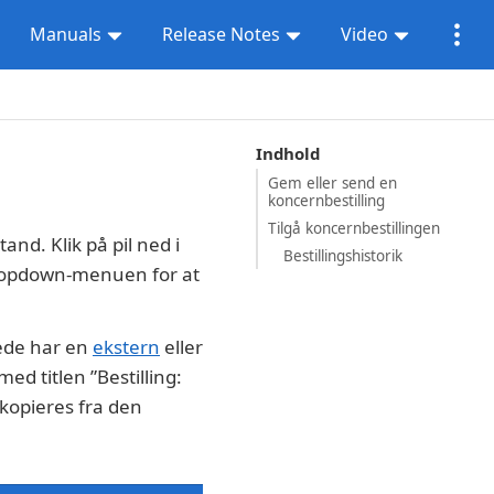
Manuals
Release Notes
Video
Indhold
Gem eller send en
koncernbestilling
Tilgå koncernbestillingen
and. Klik på pil ned i
Bestillingshistorik
ropdown-menuen for at
erede har en
ekstern
eller
med titlen ”Bestilling:
 kopieres fra den