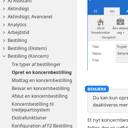
AI Assistant
Aktindsigt
Aktindsigt, Avanceret
Analytics
Arbejdstid
Bestilling
Bestilling (Ekstern)
Bestilling (Koncern)
Tre typer af bestillinger
Opret en koncernbestilling
Modtag en koncernbestilling
Besvar en koncernbestilling
Afslut en koncernbestilling
Du kan kun opret
Koncernbestilling til
deaktiveres men
tredjepartssystem
Ekstrafunktioner
Et nyt koncernbes
Konfiguration af F2 Bestilling
felter, der er udfy