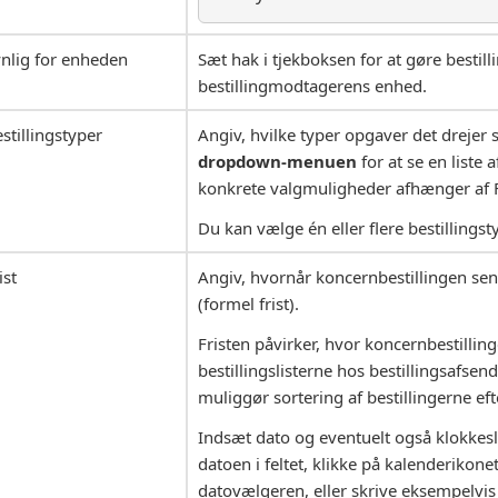
nlig for enheden
Sæt hak i tjekboksen for at gøre bestill
bestillingmodtagerens enhed.
stillingstyper
Angiv, hvilke typer opgaver det drejer 
dropdown-menuen
for at se en liste
konkrete valgmuligheder afhænger af 
Du kan vælge én eller flere bestillingst
ist
Angiv, hvornår koncernbestillingen sen
(formel frist).
Fristen påvirker, hvor koncernbestilling
bestillingslisterne hos bestillingsafsen
muliggør sortering af bestillingerne efte
Indsæt dato og eventuelt også klokkeslæ
datoen i feltet, klikke på kalenderikone
datovælgeren, eller skrive eksempelvis ”