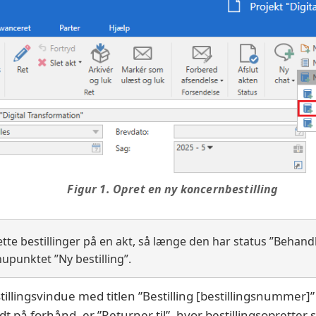
Figur 1. Opret en ny koncernbestilling
te bestillinger på en akt, så længe den har status ”Behandl
upunktet ”Ny bestilling”.
tillingsvindue med titlen ”Bestilling [bestillingsnummer]
ldt på forhånd, er ”Returner til”, hvor bestillingsopretter 