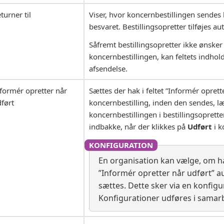
turner til
Viser, hvor koncernbestillingen sendes 
besvaret. Bestillingsopretter tilføjes aut
Såfremt bestillingsopretter ikke ønske
koncernbestillingen, kan feltets indho
afsendelse.
formér opretter når
Sættes der hak i feltet ”Informér oprett
ført
koncernbestilling, inden den sendes, 
koncernbestillingen i bestillingsoprette
indbakke, når der klikkes på
Udført
i k
En organisation kan vælge, om hak
”Informér opretter når udført” a
sættes. Dette sker via en konfigu
Konfigurationer udføres i samar