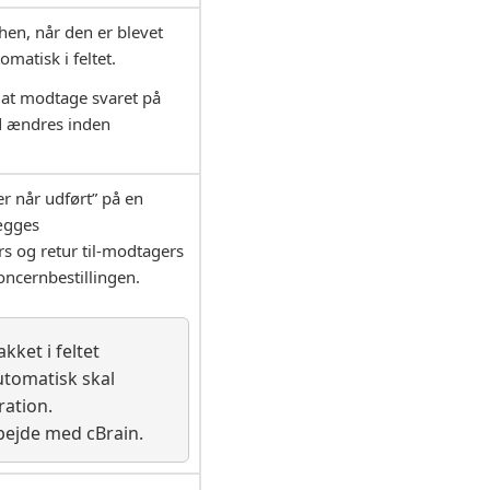
hen, når den er blevet
omatisk i feltet.
r at modtage svaret på
ld ændres inden
er når udført” på en
lægges
rs og retur til-modtagers
oncernbestillingen.
ket i feltet
utomatisk skal
ration.
bejde med cBrain.