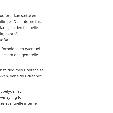
-udfører kan sætte en
llinger. Den interne frist
tager, da den formelle
nkt, hvorpå
udført.
 forhold til en eventuel
s ligesom den generelle
frist, dog med undtagelse
ikken, der altid udregnes i
t betyder, at
iver synlig for
es eventuelle interne