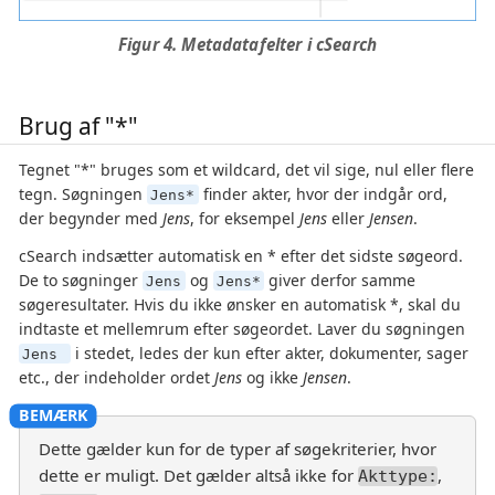
Figur 4. Metadatafelter i cSearch
Brug af "*"
Tegnet "*" bruges som et wildcard, det vil sige, nul eller flere
tegn. Søgningen
finder akter, hvor der indgår ord,
Jens*
der begynder med
Jens
, for eksempel
Jens
eller
Jensen
.
cSearch indsætter automatisk en * efter det sidste søgeord.
De to søgninger
og
giver derfor samme
Jens
Jens*
søgeresultater. Hvis du ikke ønsker en automatisk *, skal du
indtaste et mellemrum efter søgeordet. Laver du søgningen
i stedet, ledes der kun efter akter, dokumenter, sager
Jens
etc., der indeholder ordet
Jens
og ikke
Jensen
.
Dette gælder kun for de typer af søgekriterier, hvor
dette er muligt. Det gælder altså ikke for
,
Akttype: