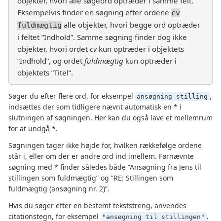
objekter, hvori alle søgeord optræder i samme felt.
Eksempelvis finder en søgning efter ordene
cv
alle objekter, hvori begge ord optræder
fuldmægtig
i feltet ”Indhold”. Samme søgning finder dog ikke
objekter, hvori ordet
cv
kun optræder i objektets
”Indhold”, og ordet
fuldmægtig
kun optræder i
objektets ”Titel”.
Søger du efter flere ord, for eksempel
,
ansøgning stilling
indsættes der som tidligere nævnt automatisk en * i
slutningen af søgningen. Her kan du også lave et mellemrum
for at undgå *.
Søgningen tager ikke højde for, hvilken rækkefølge ordene
står i, eller om der er andre ord ind imellem. Førnævnte
søgning med * finder således både ”Ansøgning fra Jens til
stillingen som fuldmægtig” og ”RE: Stillingen som
fuldmægtig (ansøgning nr. 2)”.
Hvis du søger efter en bestemt tekststreng, anvendes
citationstegn, for eksempel
.
"ansøgning til stillingen"