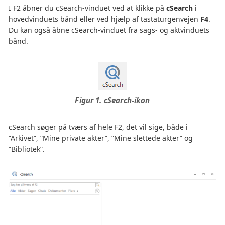
I F2 åbner du cSearch-vinduet ved at klikke på
cSearch
i
hovedvinduets bånd eller ved hjælp af tastaturgenvejen
F4
.
Du kan også åbne cSearch-vinduet fra sags- og aktvinduets
bånd.
Figur 1. cSearch-ikon
cSearch søger på tværs af hele F2, det vil sige, både i
”Arkivet”, ”Mine private akter”, ”Mine slettede akter” og
”Bibliotek”.