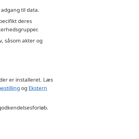
 adgang til data.
ecifikt deres
kkerhedsgrupper.
iv, såsom akter og
der er installeret. Læs
stilling
og
Ekstern
godkendelsesforløb.