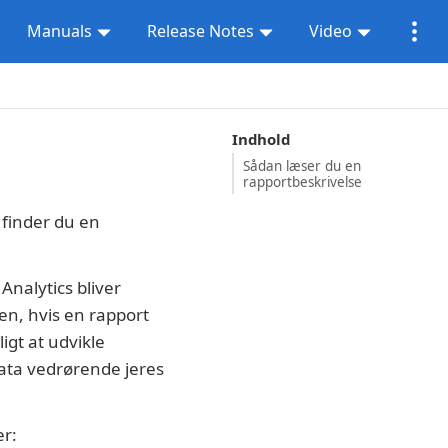
Manuals
Release Notes
Video
Indhold
Sådan læser du en
rapportbeskrivelse
 finder du en
nalytics bliver
en, hvis en rapport
gt at udvikle
data vedrørende jeres
er: