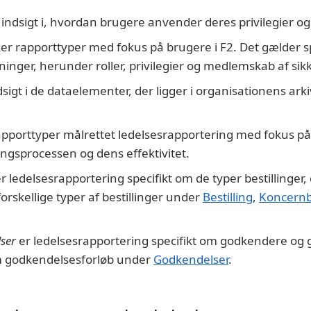
 indsigt i, hvordan brugere anvender deres privilegier og
r rapporttyper med fokus på brugere i F2. Det gælder sp
inger, herunder roller, privilegier og medlemskab af si
dsigt i de dataelementer, der ligger i organisationens ark
pporttyper målrettet ledelsesrapportering med fokus på
ngsprocessen og dens effektivitet.
r ledelsesrapportering specifikt om de typer bestillinger, 
rskellige typer af bestillinger under
Bestilling
,
Koncernbe
ser
er ledelsesrapportering specifikt om godkendere og 
 godkendelsesforløb under
Godkendelser
.