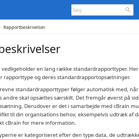
Rapportbeskrivelser
eskrivelser
g vedligeholder en lang række standardrapporttyper. Her
er rapporttype og deres standardrapportopsætninger.
evne standardrapporttyper følger automatisk med, når A
s andre skal opsættes særskilt. Det fremgår øverst på sid
psætning. Derudover er det i samarbejde med cBrain muli
ifikt til din organisations behov, eksempelvis udtræk af 
kt cBrain for mere information.
perne er kategoriseret efter den type data, de udtrækk