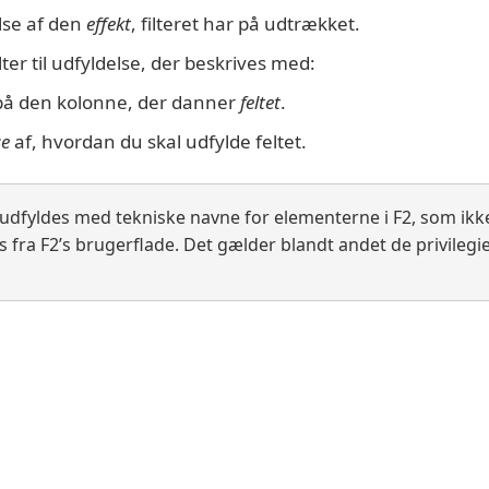
lse af den
effekt
, filteret har på udtrækket.
lter til udfyldelse, der beskrives med:
på den kolonne, der danner
feltet
.
se
af, hvordan du skal udfylde feltet.
udfyldes med tekniske navne for elementerne i F2, som ikk
 fra F2’s brugerflade. Det gælder blandt andet de privilegier
egistered or unregistered trademarks of cBrain A/S in Denmark
Denne