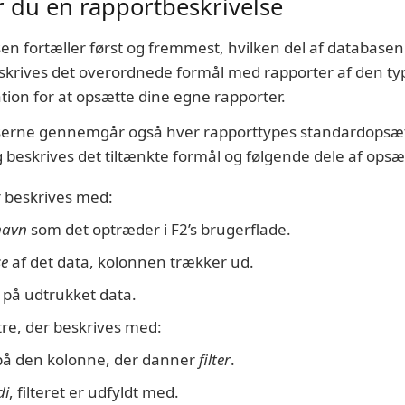
 du en rapportbeskrivelse
en fortæller først og fremmest, hvilken del af database
beskrives det overordnede formål med rapporter af den t
tion for at opsætte dine egne rapporter.
serne gennemgår også hver rapporttypes standardopsæt
beskrives det tiltænkte formål og følgende dele af ops
r beskrives med:
navn
som det optræder i F2’s brugerflade.
se
af det data, kolonnen trækker ud.
på udtrukket data.
ltre, der beskrives med:
på den kolonne, der danner
filter
.
di
, filteret er udfyldt med.