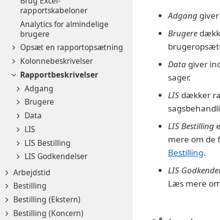
Brug Excel-
rapportskabeloner
Adgang
giver
Analytics for almindelige
Brugere
dække
brugere
brugeropsætn
Opsæt en rapportopsætning
Kolonnebeskrivelser
Data
giver in
Rapportbeskrivelser
sager.
Adgang
LIS
dækker ra
Brugere
sagsbehandli
Data
LIS Bestilling
e
LIS
mere om de fo
LIS Bestilling
Bestilling
.
LIS Godkendelser
LIS Godkendel
Arbejdstid
Læs mere om
Bestilling
Bestilling (Ekstern)
Bestilling (Koncern)