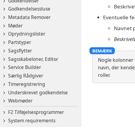
Godkendelser
Beskrive
Godkendelsessluse
Eventuelle fe
Metadata Remover
Møder
Navnet 
Oprydningslister
Beskrivel
Partstyper
Sagsflytter
Sagsskabeloner, Editor
Nogle kolonner 
Service Builder
navn, der kendes
roller.
Særlig Rådgiver
Timeregistrering
Underskrevet godkendelse
Webmøder
F2 Tilføjelsesprogrammer
System requirements
© 2026 cBrain
cBrain, the cBrain logo, and cBrain F2 are either r