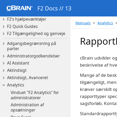
F2 Manager 2
F2 Docs // 13
F2 Messenger
F2’s hjælpeværktøjer
Manuals
Analytics
F2 Quick Guides
F2 Tilgængelighed og genveje
Rapportb
Adgangsbegrænsning på
parter
Administratorgodkendelser
cBrain udvikler o
AI Assistant
beskrivelse af hv
Aktindsigt
Mange af de beskr
Aktindsigt, Avanceret
tilgængeligt, men
Analytics
kræver særskilt o
Vinduet "F2 Analytics" for
rapporttyper spec
administratorer
sagsforløb. Konta
Administration af
opsætninger
Standardrapportty