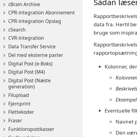
Sådan læser
cBrain Archive
CPR-integration Abonnement
Rapportbeskrivels
CPR-integration Opslag
data fra. Hertil 
cSearch
bruge som inspira
CVR-integration
Rapportbeskrivel
Data Transfer Service
rapportopsætning 
Del med eksterne parter
Digital Post (e-Boks)
Kolonner, de
Digital Post (M4)
Kolonne
Digital Post (Næste
generation)
Beskrivel
Filupload
Eksempel
Fjernprint
Eventuelle fi
Flettekoder
Fraser
Navnet 
Funktionspostkasser
Den
vær