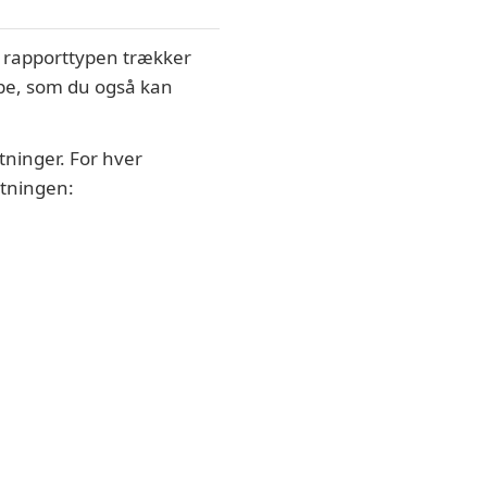
n rapporttypen trækker
ype, som du også kan
ninger. For hver
ætningen: