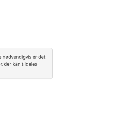
e nødvendigvis er det
, der kan tildeles
 side anvender ikke
Siden blev senest ændret: 7/14/2026,