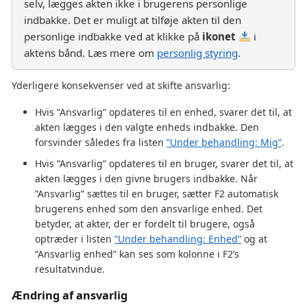
selv, lægges akten ikke i brugerens personlige
indbakke. Det er muligt at tilføje akten til den
personlige indbakke ved at klikke på
ikonet
i
aktens bånd. Læs mere om
personlig styring
.
Yderligere konsekvenser ved at skifte ansvarlig:
Hvis ”Ansvarlig” opdateres til en enhed, svarer det til, at
akten lægges i den valgte enheds indbakke. Den
forsvinder således fra listen
”Under behandling: Mig”
.
Hvis ”Ansvarlig” opdateres til en bruger, svarer det til, at
akten lægges i den givne brugers indbakke. Når
”Ansvarlig” sættes til en bruger, sætter F2 automatisk
brugerens enhed som den ansvarlige enhed. Det
betyder, at akter, der er fordelt til brugere, også
optræder i listen
”Under behandling: Enhed”
og at
”Ansvarlig enhed” kan ses som kolonne i F2’s
resultatvindue.
Ændring af ansvarlig