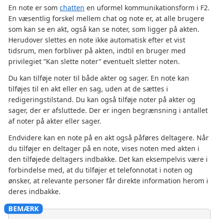
En note er som
chatten
en uformel kommunikationsform i F2.
En væsentlig forskel mellem chat og note er, at alle brugere
som kan se en akt, også kan se noter, som ligger på akten.
Herudover slettes en note ikke automatisk efter et vist
tidsrum, men forbliver på akten, indtil en bruger med
privilegiet ”Kan slette noter” eventuelt sletter noten.
Du kan tilføje noter til både akter og sager. En note kan
tilføjes til en akt eller en sag, uden at de sættes i
redigeringstilstand. Du kan også tilføje noter på akter og
sager, der er afsluttede. Der er ingen begrænsning i antallet
af noter på akter eller sager.
Endvidere kan en note på en akt også påføres deltagere. Når
du tilføjer en deltager på en note, vises noten med akten i
den tilføjede deltagers indbakke. Det kan eksempelvis være i
forbindelse med, at du tilføjer et telefonnotat i noten og
ønsker, at relevante personer får direkte information herom i
deres indbakke.