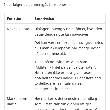
I det følgende gennemgås funktionerne.
Funktion
Beskrivelse
Navngiv note
Dialogen ”Navngiv note” åbner, hvor den
pågældende note kan navngives.
Det kan være en fordel at navngive noter,
hvis man eksempelvis har mange noter
på den samme akt.
Titlen på notevinduet vises som "
[Akttitel] - [Titel på den valgte note]".
Hvis noten ikke er navngivet, vises
notedeltagernes navne. Er der flere end
to deltagere i samtalen, vises
deltagernes initialer.
Marker som
Her markeres det seneste noteindlæg
ulæst
som ulæst. Når funktionen vælges,
lukkes notevinduet, og noten vises på