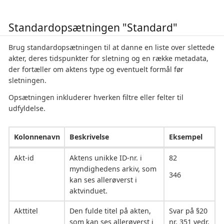
Standardopsætningen "Standard"
Brug standardopsætningen til at danne en liste over slettede
akter, deres tidspunkter for sletning og en række metadata,
der fortæller om aktens type og eventuelt formål før
sletningen.
Opsætningen inkluderer hverken filtre eller felter til
udfyldelse.
Kolonnenavn
Beskrivelse
Eksempel
Akt-id
Aktens unikke ID-nr. i
82
myndighedens arkiv, som
346
kan ses allerøverst i
aktvinduet.
Akttitel
Den fulde titel på akten,
Svar på §20
som kan ses allerøverst i
nr. 351 vedr.