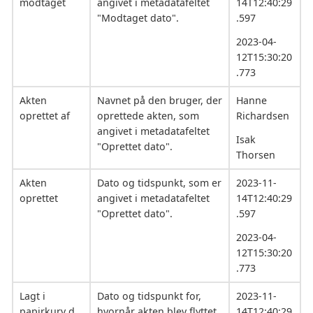
modtaget
angivet i metadatafeltet
14T12:40:29
"Modtaget dato".
.597
2023-04-
12T15:30:20
.773
Akten
Navnet på den bruger, der
Hanne
oprettet af
oprettede akten, som
Richardsen
angivet i metadatafeltet
Isak
"Oprettet dato".
Thorsen
Akten
Dato og tidspunkt, som er
2023-11-
oprettet
angivet i metadatafeltet
14T12:40:29
"Oprettet dato".
.597
2023-04-
12T15:30:20
.773
Lagt i
Dato og tidspunkt for,
2023-11-
papirkurv d.
hvornår akten blev flyttet
14T12:40:29