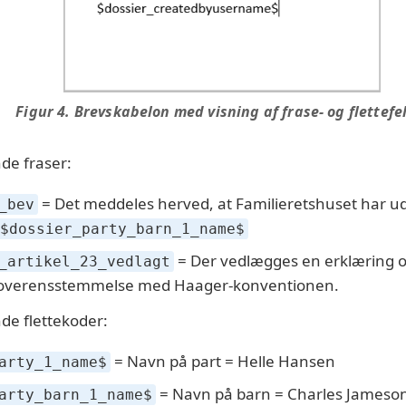
Figur 4. Brevskabelon med visning af frase- og flettefe
de fraser:
= Det meddeles herved, at Familieretshuset har udfæ
_bev
$dossier_party_barn_1_name$
= Der vedlægges en erklæring o
_artikel_23_vedlagt
i overensstemmelse med Haager-konventionen.
de flettekoder:
= Navn på part = Helle Hansen
arty_1_name$
= Navn på barn = Charles Jameso
arty_barn_1_name$