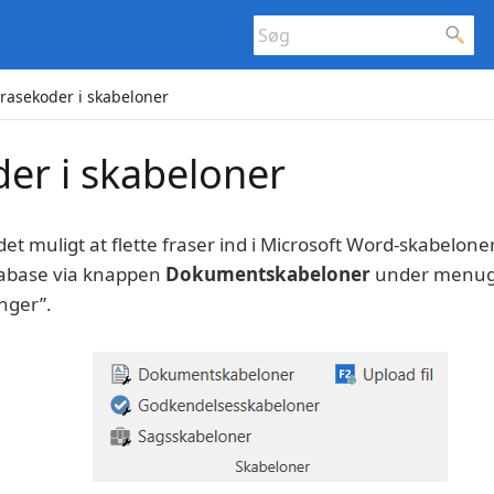
rasekoder i skabeloner
er i skabeloner
et muligt at flette fraser ind i Microsoft Word-skabelone
atabase via knappen
Dokumentskabeloner
under menug
inger”.