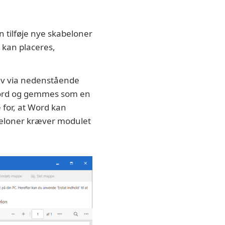
n tilføje nye skabeloner
 kan placeres,
kiv via nedenstående
 Word og gemmes som en
 for, at Word kan
beloner kræver modulet