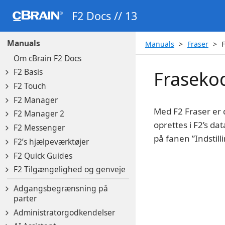
F2 Docs // 13
Manuals
Manuals
Fraser
F
Om cBrain F2 Docs
F2 Basis
Frasekod
F2 Touch
F2 Manager
Med F2 Fraser er d
F2 Manager 2
oprettes i F2’s d
F2 Messenger
på fanen ”Indstill
F2’s hjælpeværktøjer
F2 Quick Guides
F2 Tilgængelighed og genveje
Adgangsbegrænsning på
parter
Administratorgodkendelser