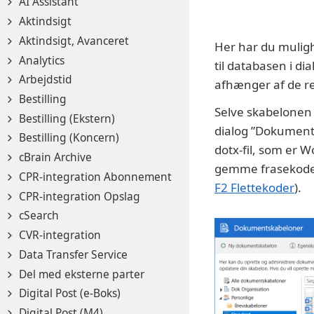
AI Assistant
Aktindsigt
Aktindsigt, Avanceret
Her har du muligh
Analytics
til databasen i d
Arbejdstid
afhænger af de re
Bestilling
Selve skabelonen 
Bestilling (Ekstern)
dialog ”Dokument
Bestilling (Koncern)
dotx-fil, som er 
cBrain Archive
gemme frasekoder 
CPR-integration Abonnement
F2 Flettekoder
).
CPR-integration Opslag
cSearch
CVR-integration
Data Transfer Service
Del med eksterne parter
Digital Post (e-Boks)
Digital Post (M4)