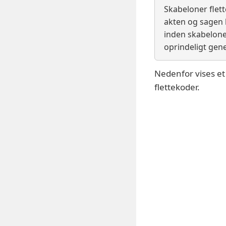
Skabeloner flett
akten og sagen h
inden skabelonen
oprindeligt ge
Nedenfor vises e
flettekoder.