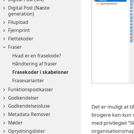
Digital Post (Næste
generation)
Filupload
Fjernprint
Flettekoder
Fraser
Hvad er en frasekode?
Håndtering af fraser
Frasekoder i skabeloner
Frasevarianter
Funktionspostkasser
Godkendelser
Godkendelsessluse
Det er muligt at t
Metadata Remover
brugere kan kun v
Møder
med privilegiet ”S
organisationsma
Oprydningslister