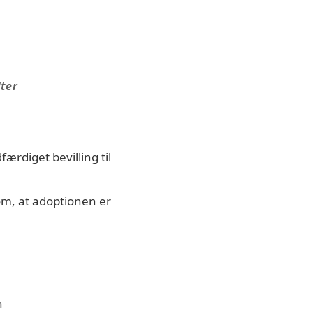
lter
rdiget bevilling til
m, at adoptionen er
n