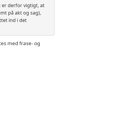
er derfor vigtigt, at
emt på akt og sag),
et ind i det
es med frase- og