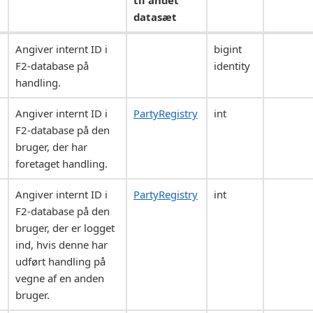
datasæt
Angiver internt ID i
bigint
F2-database på
identity
handling.
Angiver internt ID i
PartyRegistry
int
F2-database på den
bruger, der har
foretaget handling.
Angiver internt ID i
PartyRegistry
int
F2-database på den
bruger, der er logget
ind, hvis denne har
udført handling på
vegne af en anden
bruger.