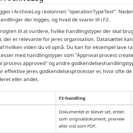
ogges i ArchiveLog i kolonnen "operationTypeText". Nede
andlinger der logges, og hvad de svarer til i F2.
igten til at vurdere, hvilke handlingstyper der skal bru
r, der er relevante for jeres organisation. Datasættet 
f hvilken viden du vil opnå. Du kan for eksempel lave ra
esser med handlingstyper som "Approval process create
al process approved" og andre godkendelseshandlingstyp
r effektive jeres godkendelsesprocesser er, hvor ofte de
eret eller andet.
F2-handling
Dokumentet er blevet set, enten
som originaldokument, preview
eller vist som PDF.