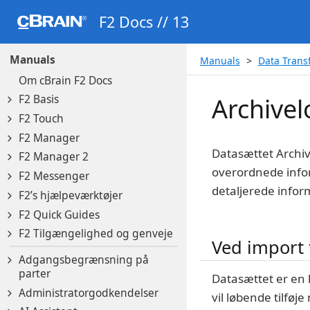
F2 Docs // 13
Manuals
Manuals
Data Transf
Om cBrain F2 Docs
F2 Basis
Archivel
F2 Touch
F2 Manager
Datasættet Archiv
F2 Manager 2
overordnede info
F2 Messenger
detaljerede infor
F2’s hjælpeværktøjer
F2 Quick Guides
F2 Tilgængelighed og genveje
Ved import 
Adgangsbegrænsning på
parter
Datasættet er en 
Administratorgodkendelser
vil løbende tilføje 