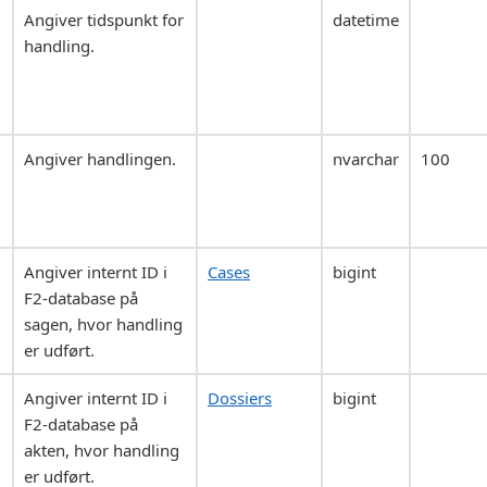
Angiver tidspunkt for
datetime
handling.
Angiver handlingen.
nvarchar
100
Angiver internt ID i
Cases
bigint
F2-database på
sagen, hvor handling
er udført.
Angiver internt ID i
Dossiers
bigint
F2-database på
akten, hvor handling
er udført.