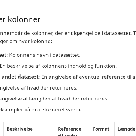
er kolonner
nnemgår de kolonner, der er tilgængelige i datasættet. 
nger om hver kolonne:
sæt
: Kolonnens navn i datasættet.
 En beskrivelse af kolonnens indhold og funktion.
l andet datasæt
: En angivelse af eventuel reference til 
angivelse af hvad der returneres.
 angivelse af længden af hvad der returneres.
 Eksempler på en returneret værdi.
Beskrivelse
Reference
Format
Længde
til andet