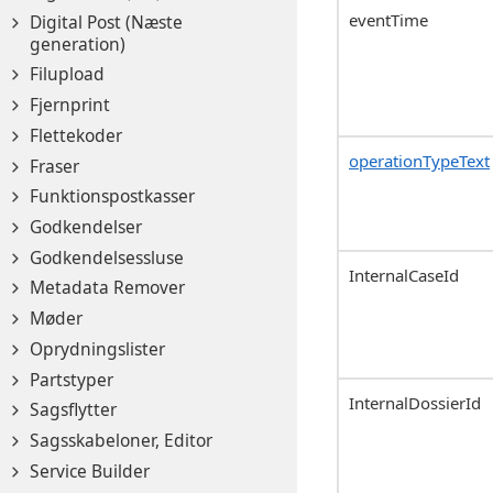
eventTime
Digital Post (Næste
generation)
Filupload
Fjernprint
Flettekoder
operationTypeText
Fraser
Funktionspostkasser
Godkendelser
Godkendelsessluse
InternalCaseId
Metadata Remover
Møder
Oprydningslister
Partstyper
InternalDossierId
Sagsflytter
Sagsskabeloner, Editor
Service Builder