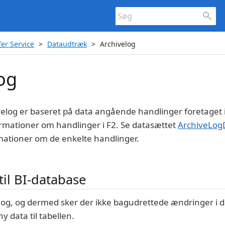
er Service
Dataudtræk
Archivelog
og
elog er baseret på data angående handlinger foretaget i
rmationer om handlinger i F2. Se datasættet
ArchiveLogD
mationer om de enkelte handlinger.
til BI-database
log, og dermed sker der ikke bagudrettede ændringer i da
ny data til tabellen.