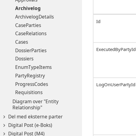
Archivelog
ArchivelogDetails
Id
CaseParties
CaseRelations
Cases
ExecutedByPartyId
DossierParties
Dossiers
EnumTypeItems
PartyRegistry
ProgressCodes
LogOnUserPartyId
Requisitions
Diagram over "Entity
Relationship"
Del med eksterne parter
Digital Post (e-Boks)
Digital Post (M4)