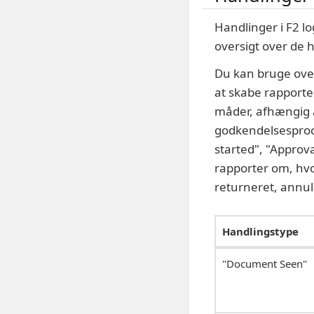
Handlinger i F2 l
oversigt over de h
Du kan bruge overs
at skabe rapporte
måder, afhængig a
godkendelsesproc
started", "Approv
rapporter om, hvo
returneret, annull
Handlingstype
"Document Seen"