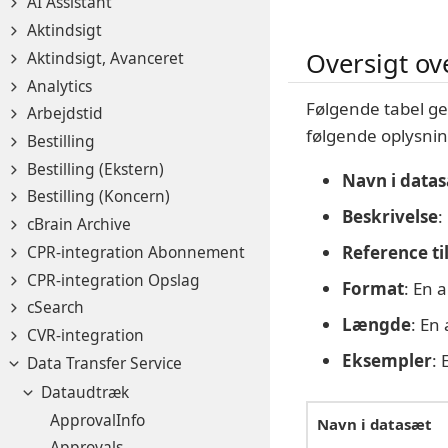
AI Assistant
Aktindsigt
Oversigt ov
Aktindsigt, Avanceret
Analytics
Følgende tabel ge
Arbejdstid
følgende oplysni
Bestilling
Bestilling (Ekstern)
Navn i data
Bestilling (Koncern)
Beskrivelse
:
cBrain Archive
CPR-integration Abonnement
Reference ti
CPR-integration Opslag
Format
: En 
cSearch
Længde
: En
CVR-integration
Eksempler
:
Data Transfer Service
Dataudtræk
ApprovalInfo
Navn i datasæt
Approvals