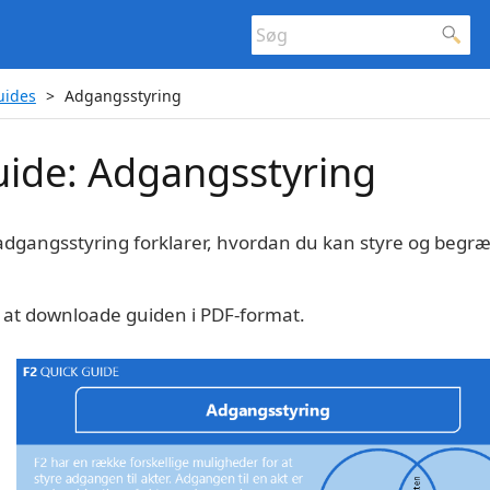
uides
Adgangsstyring
uide: Adgangsstyring
adgangsstyring forklarer, hvordan du kan styre og begræ
or at downloade guiden i PDF-format.