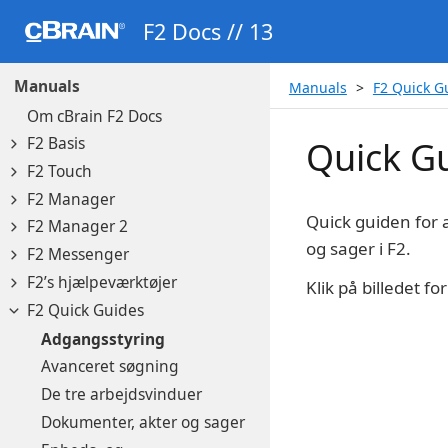
F2 Docs // 13
Manuals
Manuals
F2 Quick G
Om cBrain F2 Docs
F2 Basis
Quick G
F2 Touch
F2 Manager
Quick guiden for 
F2 Manager 2
og sager i F2.
F2 Messenger
F2’s hjælpeværktøjer
Klik på billedet f
F2 Quick Guides
Adgangsstyring
Avanceret søgning
De tre arbejdsvinduer
Dokumenter, akter og sager