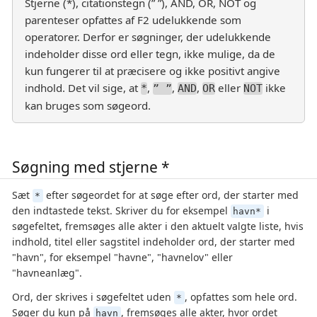
Stjerne (*), citationstegn (” ”), AND, OR, NOT og
parenteser opfattes af F2 udelukkende som
operatorer. Derfor er søgninger, der udelukkende
indeholder disse ord eller tegn, ikke mulige, da de
kun fungerer til at præcisere og ikke positivt angive
indhold. Det vil sige, at
,
,
,
eller
ikke
*
” ”
AND
OR
NOT
kan bruges som søgeord.
Søgning med stjerne *
Sæt
efter søgeordet for at søge efter ord, der starter med
*
den indtastede tekst. Skriver du for eksempel
i
havn*
søgefeltet, fremsøges alle akter i den aktuelt valgte liste, hvis
indhold, titel eller sagstitel indeholder ord, der starter med
"havn", for eksempel "havne", "havnelov" eller
"havneanlæg".
Ord, der skrives i søgefeltet uden
, opfattes som hele ord.
*
Søger du kun på
, fremsøges alle akter, hvor ordet
havn