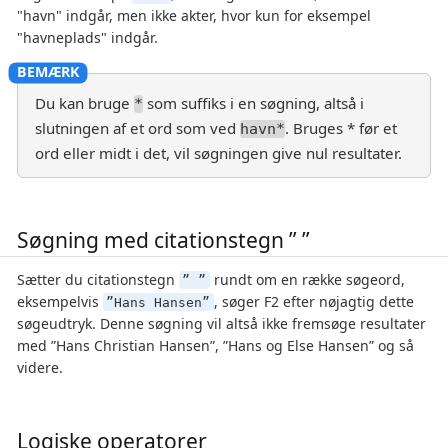
"havn" indgår, men ikke akter, hvor kun for eksempel
"havneplads" indgår.
Du kan bruge
som suffiks i en søgning, altså i
*
slutningen af et ord som ved
. Bruges * før et
havn*
ord eller midt i det, vil søgningen give nul resultater.
Søgning med citationstegn ” ”
Sætter du citationstegn
rundt om en række søgeord,
” ”
eksempelvis
, søger F2 efter nøjagtig dette
”Hans Hansen”
søgeudtryk. Denne søgning vil altså ikke fremsøge resultater
med ”Hans Christian Hansen”, ”Hans og Else Hansen” og så
videre.
Logiske operatorer