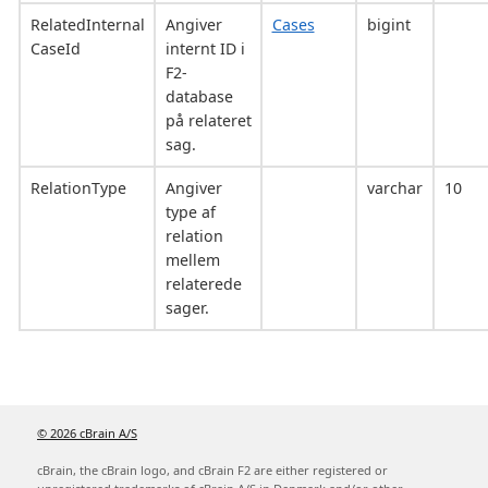
RelatedInternal
Angiver
Cases
bigint
CaseId
internt ID i
F2-
database
på relateret
sag.
RelationType
Angiver
varchar
10
type af
relation
mellem
relaterede
sager.
© 2026 cBrain A/S
cBrain, the cBrain logo, and cBrain F2 are either registered or