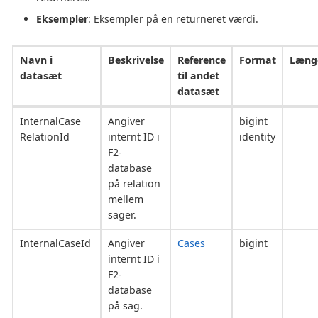
Eksempler
: Eksempler på en returneret værdi.
Navn i
Beskrivelse
Reference
Format
Læng
datasæt
til andet
datasæt
InternalCase
Angiver
bigint
RelationId
internt ID i
identity
F2-
database
på relation
mellem
sager.
InternalCaseId
Angiver
Cases
bigint
internt ID i
F2-
database
på sag.