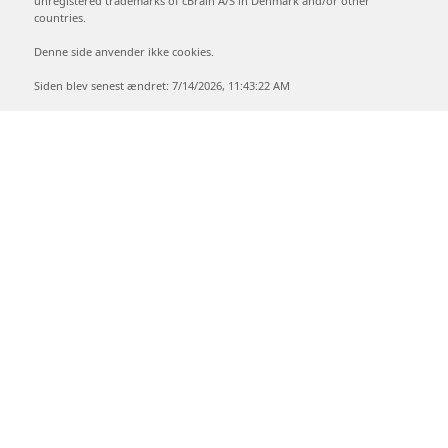
unregistered trademarks of cBrain A/S in Denmark and/or other
countries.
Denne side anvender ikke cookies.
Siden blev senest ændret: 7/14/2026, 11:43:22 AM