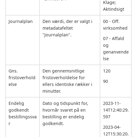
Klage;
Aktindsigt
Journalplan
Den værdi, der er valgt i
00 - Off.
metadatafeltet
virksomhed
"Journalplan".
07 - Affald
og
genanvende
lse
Gns.
Den gennemsnitlige
120
fristoverhold
fristoverholdelse for
90
else
ellers identiske rækker i
minutter.
Endelig
Dato og tidspunkt for,
2023-11-
godkendt
hvornår svaret på en
14T12:40:29.
bestillingssva
bestilling er endelig
597
r
godkendt.
2023-04-
12T15:30:20.