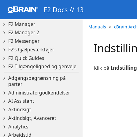
F2 Basis
F2 Docs // 13
F2 Touch
F2 Manager
Manuals
cBrain Arc
F2 Manager 2
F2 Messenger
Indstilli
F2’s hjælpeværktøjer
F2 Quick Guides
F2 Tilgængelighed og genveje
Klik på
Indstillin
Adgangsbegrænsning på
parter
Administratorgodkendelser
AI Assistant
Aktindsigt
Aktindsigt, Avanceret
Analytics
Arbejdstid