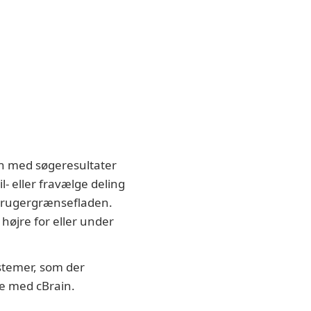
ten med søgeresultater
l- eller fravælge deling
brugergrænsefladen.
højre for eller under
stemer, som der
de med cBrain.