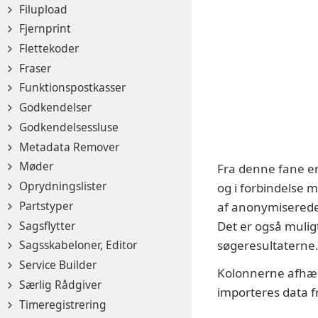
Filupload
Fjernprint
Flettekoder
Fraser
Funktionspostkasser
Godkendelser
Godkendelsessluse
Metadata Remover
Møder
Fra denne fane er 
Oprydningslister
og i forbindelse m
Partstyper
af anonymiserede
Sagsflytter
Det er også muligt
søgeresultaterne
Sagsskabeloner, Editor
Service Builder
Kolonnerne afhæng
Særlig Rådgiver
importeres data f
Timeregistrering