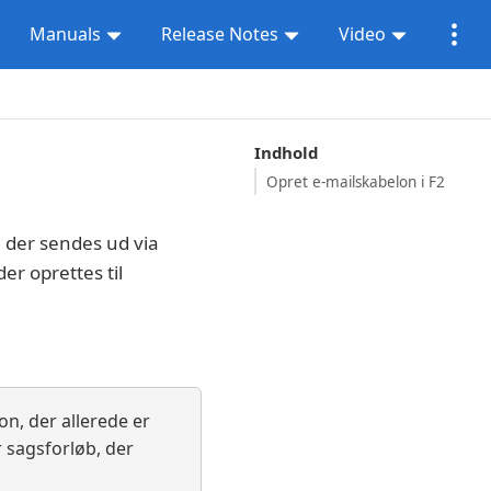
Manuals
Release Notes
Video
Indhold
Opret e-mailskabelon i F2
, der sendes ud via
er oprettes til
n, der allerede er
r sagsforløb, der