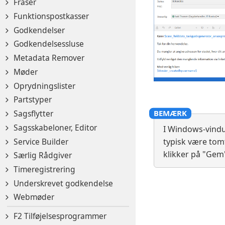
Fraser
Funktionspostkasser
Godkendelser
Godkendelsessluse
Metadata Remover
Møder
Oprydningslister
Partstyper
Sagsflytter
Sagsskabeloner, Editor
I Windows-vindue
Service Builder
typisk være tomt
klikker på "Gem
Særlig Rådgiver
Timeregistrering
Underskrevet godkendelse
Webmøder
F2 Tilføjelsesprogrammer