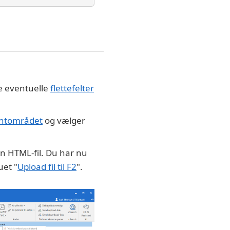
ve eventuelle
flettefelter
ntområdet
og vælger
n HTML-fil. Du har nu
uet "
Upload fil til F2
".