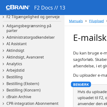
F2’s hjælpeværktøjer
F2 Docs // 13
F2 Quick Guides
F2 Tilgængelighed og genveje
Manuals
Filupload
Adgangsbegrænsning på
parter
E-mails
Administratorgodkendelser
AI Assistant
Aktindsigt
Du kan bruge e-ma
Aktindsigt, Avanceret
sagsforløb. Skabe
Analytics
afsendelse, i et 
Arbejdstid
Du uploader e-mail
Bestilling
Bestilling (Ekstern)
Bestilling (Koncern)
Hvis du uploade
cBrain Archive
uploadet til F2,
CPR-integration Abonnement
anvender den ek