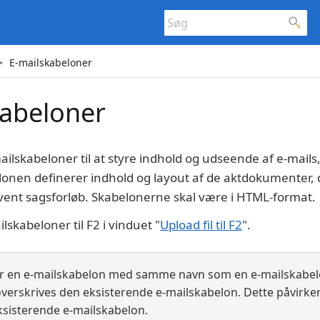
E-mailskabeloner
kabeloner
ilskabeloner til at styre indhold og udseende af e-mails
lonen definerer indhold og layout af de aktdokumenter, d
givent sagsforløb. Skabelonerne skal være i HTML-format.
skabeloner til F2 i vinduet "
Upload fil til F2
".
r en e-mailskabelon med samme navn som en e-mailskabelo
 overskrives den eksisterende e-mailskabelon. Dette påvirke
sisterende e-mailskabelon.