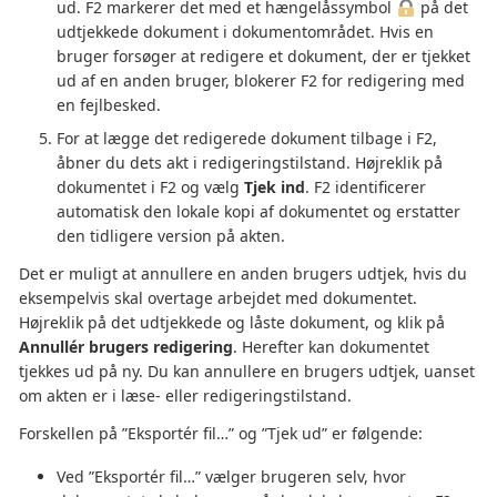
ud. F2 markerer det med et hængelåssymbol
på det
udtjekkede dokument i dokumentområdet. Hvis en
bruger forsøger at redigere et dokument, der er tjekket
ud af en anden bruger, blokerer F2 for redigering med
en fejlbesked.
For at lægge det redigerede dokument tilbage i F2,
åbner du dets akt i redigeringstilstand. Højreklik på
dokumentet i F2 og vælg
Tjek ind
. F2 identificerer
automatisk den lokale kopi af dokumentet og erstatter
den tidligere version på akten.
Det er muligt at annullere en anden brugers udtjek, hvis du
eksempelvis skal overtage arbejdet med dokumentet.
Højreklik på det udtjekkede og låste dokument, og klik på
Annullér brugers redigering
. Herefter kan dokumentet
tjekkes ud på ny. Du kan annullere en brugers udtjek, uanset
om akten er i læse- eller redigeringstilstand.
Forskellen på ”Eksportér fil…” og ”Tjek ud” er følgende:
Ved ”Eksportér fil…” vælger brugeren selv, hvor