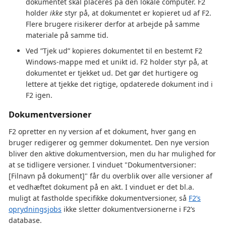
dokumentet skal placeres på den lokale computer. F2
holder
ikke
styr på, at dokumentet er kopieret ud af F2.
Flere brugere risikerer derfor at arbejde på samme
materiale på samme tid.
Ved ”Tjek ud” kopieres dokumentet til en bestemt F2
Windows-mappe med et unikt id. F2 holder styr på, at
dokumentet er tjekket ud. Det gør det hurtigere og
lettere at tjekke det rigtige, opdaterede dokument ind i
F2 igen.
Dokumentversioner
F2 opretter en ny version af et dokument, hver gang en
bruger redigerer og gemmer dokumentet. Den nye version
bliver den aktive dokumentversion, men du har mulighed for
at se tidligere versioner. I vinduet "Dokumentversioner:
[Filnavn på dokument]" får du overblik over alle versioner af
et vedhæftet dokument på en akt. I vinduet er det bl.a.
muligt at fastholde specifikke dokumentversioner, så
F2’s
oprydningsjobs
ikke sletter dokumentversionerne i F2’s
database.