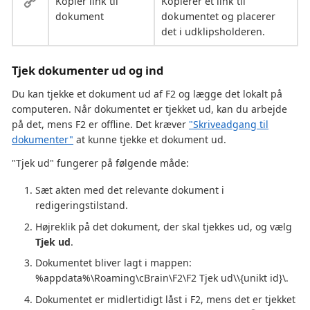
Kopier link til
Kopierer et link til
dokument
dokumentet og placerer
det i udklipsholderen.
Tjek dokumenter ud og ind
Du kan tjekke et dokument ud af F2 og lægge det lokalt på
computeren. Når dokumentet er tjekket ud, kan du arbejde
på det, mens F2 er offline. Det kræver
"Skriveadgang til
dokumenter"
at kunne tjekke et dokument ud.
"Tjek ud" fungerer på følgende måde:
Sæt akten med det relevante dokument i
redigeringstilstand.
Højreklik på det dokument, der skal tjekkes ud, og vælg
Tjek ud
.
Dokumentet bliver lagt i mappen:
%appdata%\Roaming\cBrain\F2\F2 Tjek ud\\{unikt id}\.
Dokumentet er midlertidigt låst i F2, mens det er tjekket