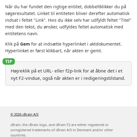
Når du har fundet den rigtige entitet, dobbeltklikker du på
søgeresultatet. Linket til entiteten bliver derefter automatisk
indsat i feltet "Link". Hvis du ikke selv har udfyldt feltet "Titel"
med den tekst, du ønsker, udfyldes feltet automatisk med
entitetens navn.
Klik på
Gem
for at indsætte hyperlinket i aktdokumentet.
Hyperlinket er først klikbart, når akten er gemt.
Højreklik på et URL- eller f2p-link for at åbne det i et
nyt F2-vindue, også når akten er i redigeringstilstand.
© 2026 cBrain A/S
cBrain, the cBrain logo, and cBrain F2 are either registered or
unregistered trademarks of cBrain A/S in Denmark and/or other
countries.