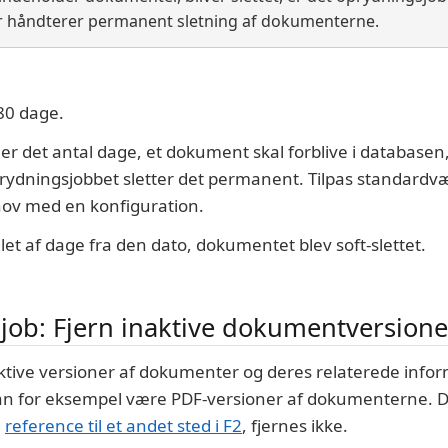
er håndterer permanent sletning af dokumenterne.
80 dage.
r det antal dage, et dokument skal forblive i databasen, 
oprydningsjobbet sletter det permanent. Tilpas standardvær
hov med en konfiguration.
et af dage fra den dato, dokumentet blev soft-slettet.
job: Fjern inaktive dokumentversion
aktive versioner af dokumenter og deres relaterede infor
an for eksempel være PDF-versioner af dokumenterne. 
n
reference til et andet sted i F2
, fjernes ikke.