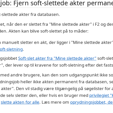
ob: Fjern soft-slettede akter perman
t-slettede akter fra databasen.
ttet, når den er slettet fra "Mine slettede akter" i F2 og d
n. Akten kan blive soft-slettet på to måder:
manuelt sletter en akt, der ligger i "Mine slettede akter"
oft-sletning
.
ngsjobbet
Soft-slet akter fra "Mine slettede akter"
soft-sle
", der lever op til kravene for soft-sletning efter det fast
t med andre brugere, kan den som udgangspunkt ikke soft
ydningsjob heller ikke akten permanent fra databasen, s
 akter". Den vil stadig være tilgængelig på søgelister fo
l de selv sletter den, eller hvis en bruger med
privilegiet 
t
slette akten for alle
. Læs mere om
oprydningsjobbet, der