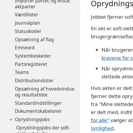
Importér parter, og erstat
Oprydningsj
aktparter
Værdilister
Jobbet fjerner sof
Journalplan
En akt er soft-sle
Statuskoder
brugergrænseflade
Opsætning af flag
Emneord
Når brugeren 
Systembeskeder
kravene for s
Partsregisteret
Når oprydni
Teams
slettede akter
Distributionslister
Hvis akten er del
Opsætning af hovedvindue
og resultatliste
fjerner dette opr
Standardindstillinger
fra "Mine slettede
Dokumentskabeloner
er delt med, indti
Oprydningsjobs
for alle"
vælger a
Oprydningsjobs der soft-
synlighed
.