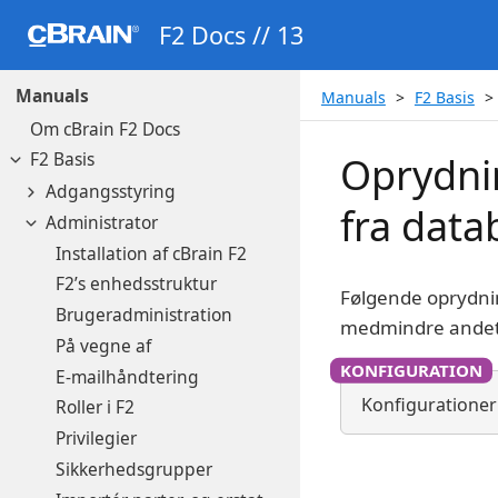
F2 Docs // 13
Manuals
Manuals
F2 Basis
Om cBrain F2 Docs
F2 Basis
Oprydni
Adgangsstyring
fra dat
Administrator
Installation af cBrain F2
F2’s enhedsstruktur
Følgende oprydni
Brugeradministration
medmindre andet e
På vegne af
E-mailhåndtering
Konfigurationer
Roller i F2
Privilegier
Sikkerhedsgrupper