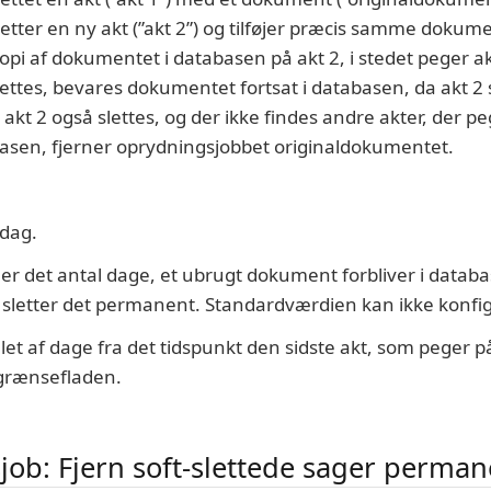
tter en ny akt (”akt 2”) og tilføjer præcis samme dokumen
kopi af dokumentet i databasen på akt 2, i stedet peger 
slettes, bevares dokumentet fortsat i databasen, da akt 2
kt 2 også slettes, og der ikke findes andre akter, der p
asen, fjerner oprydningsjobbet originaldokumentet.
 dag.
r det antal dage, et ubrugt dokument forbliver i databa
sletter det permanent. Standardværdien kan ikke konfi
let af dage fra det tidspunkt den sidste akt, som peger p
rgrænsefladen.
ob: Fjern soft-slettede sager perman