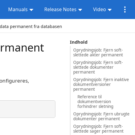
Manuals
Release Notes
Video
 data permanent fra databasen
Indhold
permanent
Oprydningsjob: Fjern soft-
slettede akter permanent
Oprydningsjob: Fjern soft-
slettede dokumenter
permanent
Oprydningsjob: Fjern inaktive
onfigureres,
dokumentversioner
permanent
Reference til
dokumentversion
forhindrer sletning
Oprydningsjob: Fjern ubrugte
dokumenter permanent
Oprydningsjob: Fjern soft-
slettede sager permanent