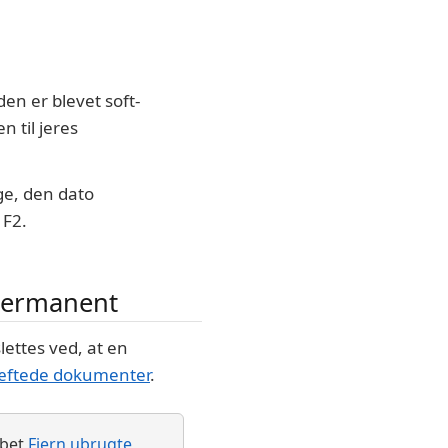
den er blevet soft-
 til jeres
ige, den dato
 F2.
 permanent
lettes ved, at en
æftede dokumenter
.
bbet
Fjern ubrugte