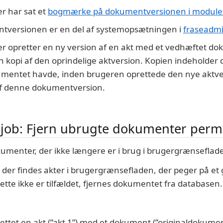
r har sat et
bogmærke på dokumentversionen i module
tversionen er en del af systemopsætningen i
fraseadmi
r opretter en ny version af en akt med et vedhæftet dok
n kopi af den oprindelige aktversion. Kopien indeholder
umentet havde, inden brugeren oprettede den nye aktvers
af denne dokumentversion.
job: Fjern ubrugte dokumenter per
kumenter, der ikke længere er i brug i brugergrænseflad
m der findes akter i brugergrænsefladen, der peger på et
ette ikke er tilfældet, fjernes dokumentet fra databasen.
ettet en akt (”akt 1”) med et dokument (”originaldokumen