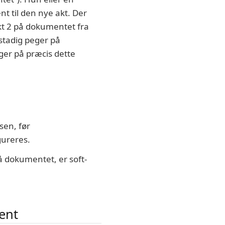
t til den nye akt. Der
akt 2 på dokumentet fra
 stadig peger på
eger på præcis dette
sen, før
gureres.
å dokumentet, er soft-
ent