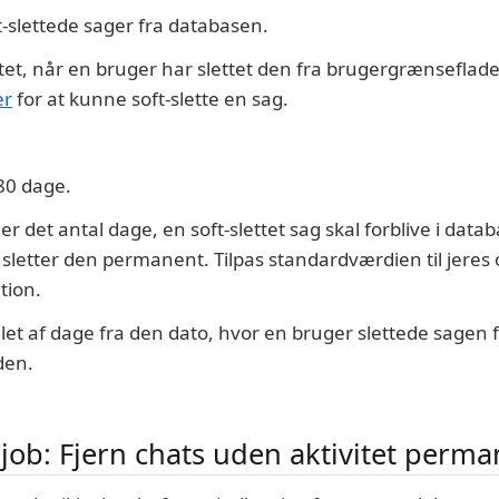
t-slettede sager fra databasen.
ettet, når en bruger har slettet den fra brugergrænseflad
er
for at kunne soft-slette en sag.
80 dage.
 det antal dage, en soft-slettet sag skal forblive i datab
sletter den permanent. Tilpas standardværdien til jeres
tion.
let af dage fra den dato, hvor en bruger slettede sagen 
den.
ob: Fjern chats uden aktivitet perma