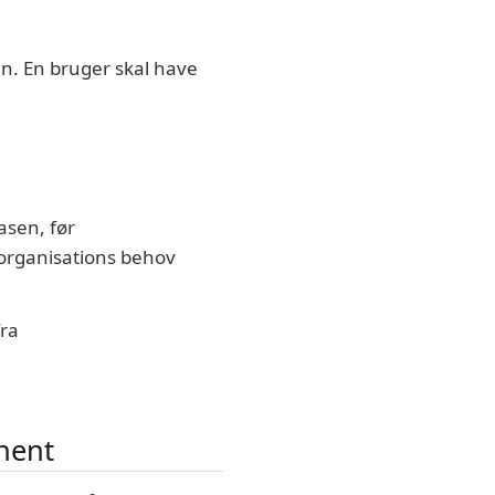
en. En bruger skal have
asen, før
 organisations behov
fra
nent