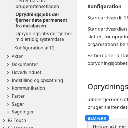
sletter data fra
brugergrænsefladen
Konfiguration
Oprydningsjobs der
Standardværdi: 1
fjerner data permanent
fra databasen
Standardværdien er
Oprydningsjobs der fjerner
slettet, før opryd
midlertidig systemdata
organisations be
Konfiguration af F2
F2 beregner antall
Akter
oprydningsjobbet 
Dokumenter
Hovedvinduet
Indstilling og opsætning
Oprydningsj
Kommunikation
Parter
Jobbet fjerner so
Sager
bruger sletter de
Søgninger
F2 Touch
Hvis en akt, der