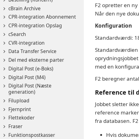
F2 opretter en ny
cBrain Archive
Når den nye dokum
CPR-integration Abonnement
CPR-integration Opslag
Konfiguration
cSearch
Standardværdi: 1
CVR-integration
Standardværdien e
Data Transfer Service
oprydningsjobbet 
Del med eksterne parter
med en konfigura
Digital Post (e-Boks)
Digital Post (M4)
F2 beregner antal
Digital Post (Næste
Reference til
generation)
Filupload
Jobbet sletter ikk
Fjernprint
reference markerer
Flettekoder
fra databasen. F2 
Fraser
Hvis dokumen
Funktionspostkasser