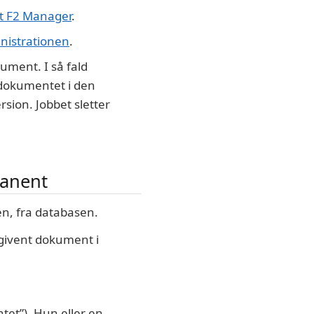
t F2 Manager
.
nistrationen
.
ument. I så fald
 dokumentet i den
ion. Jobbet sletter
manent
en, fra databasen.
 givent dokument i
tet”). Hun eller en