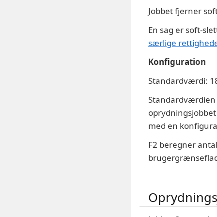
Jobbet fjerner sof
En sag er soft-sl
særlige rettighed
Konfiguration
Standardværdi: 1
Standardværdien er
oprydningsjobbet 
med en konfigura
F2 beregner antal
brugergrænsefla
Oprydningsj