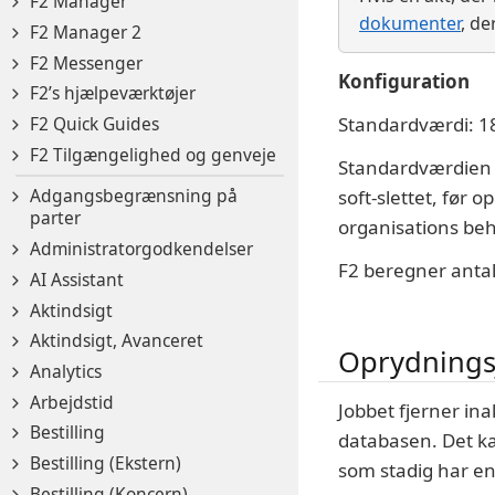
F2 Manager
dokumenter
, d
F2 Manager 2
F2 Messenger
Konfiguration
F2’s hjælpeværktøjer
F2 Quick Guides
Standardværdi: 1
F2 Tilgængelighed og genveje
Standardværdien e
Adgangsbegrænsning på
soft-slettet, før 
parter
organisations be
Administratorgodkendelser
F2 beregner antall
AI Assistant
Aktindsigt
Aktindsigt, Avanceret
Oprydnings
Analytics
Arbejdstid
Jobbet fjerner in
Bestilling
databasen. Det k
Bestilling (Ekstern)
som stadig har e
Bestilling (Koncern)