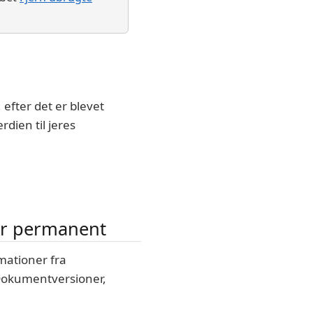
efter det er blevet
dien til jeres
er permanent
mationer fra
Dokumentversioner,