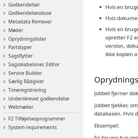
Godkendelser
Hvis en bruge
Godkendelsessluse
Hvis dokumen
Metadata Remover
Hvis en bruge
Møder
opretter F2 e
Oprydningslister
version, dok
Partstyper
ikke kopien 
Sagsflytter
Sagsskabeloner, Editor
Service Builder
Oprydnings
Særlig Rådgiver
Timeregistrering
Jobbet fjerner do
Underskrevet godkendelse
Jobbet tjekker, o
Webmøder
databasen. Hvis d
F2 Tilføjelsesprogrammer
Eksempel:
System requirements
En bruger har opr