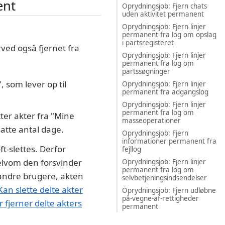
ent
Oprydningsjob: Fjern chats
uden aktivitet permanent
Oprydningsjob: Fjern linjer
permanent fra log om opslag
i partsregisteret
erved også fjernet fra
Oprydningsjob: Fjern linjer
permanent fra log om
partssøgninger
, som lever op til
Oprydningsjob: Fjern linjer
permanent fra adgangslog
Oprydningsjob: Fjern linjer
permanent fra log om
tter akter fra "Mine
masseoperationer
satte antal dage.
Oprydningsjob: Fjern
informationer permanent fra
-slettes. Derfor
fejllog
elvom den forsvinder
Oprydningsjob: Fjern linjer
permanent fra log om
r andre brugere, akten
selvbetjeningsindsendelser
"Kan slette delte akter
Oprydningsjob: Fjern udløbne
på-vegne-af-rettigheder
 fjerner delte akters
permanent