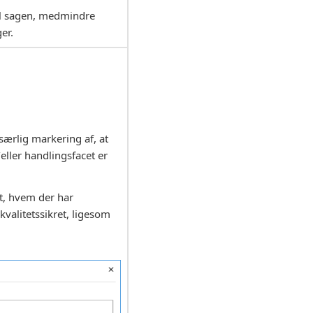
til sagen, medmindre
er.
 særlig markering af, at
ller handlingsfacet er
et, hvem der har
kvalitetssikret, ligesom