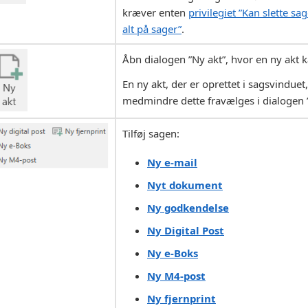
kræver enten
privilegiet ”Kan slette sag
alt på sager”
.
Åbn dialogen ”Ny akt”, hvor en ny akt 
En ny akt, der er oprettet i sagsvinduet,
medmindre dette fravælges i dialogen ”
Tilføj sagen:
Ny e-mail
Nyt dokument
Ny godkendelse
Ny Digital Post
Ny e-Boks
Ny M4-post
Ny fjernprint