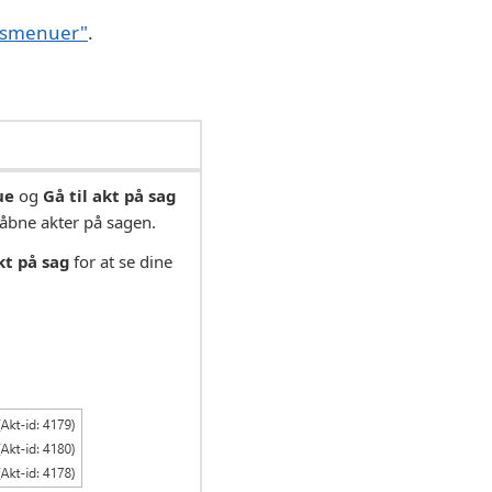
iksmenuer"
.
ue
og
Gå til akt på sag
åbne akter på sagen.
kt på sag
for at se dine