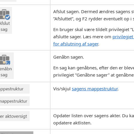
Afslut sagen. Dermed ændres sagens sta
”Afsluttet”, og F2 rydder eventuelt op i 
En bruger skal være tildelt privilegiet 
afslutte sager. Læs mere om
privilegie
for afslutning af sager
.
Genåbn sagen.
En sag kan genåbnes, efter den er bleve
privilegiet ”Genåbne sager” at genåbne
Vis/skjul
sagens mappestruktur
.
Opdater listen over sagens akter. Du k
opdatere aktlisten.