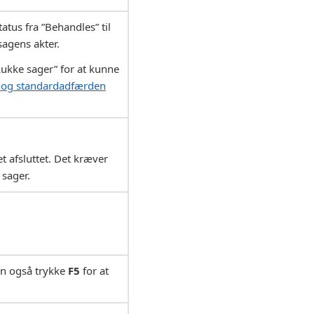
tus fra ”Behandles” til
sagens akter.
”Lukke sager” for at kunne
t og standardadfærden
t afsluttet. Det kræver
 sager.
an også trykke
F5
for at