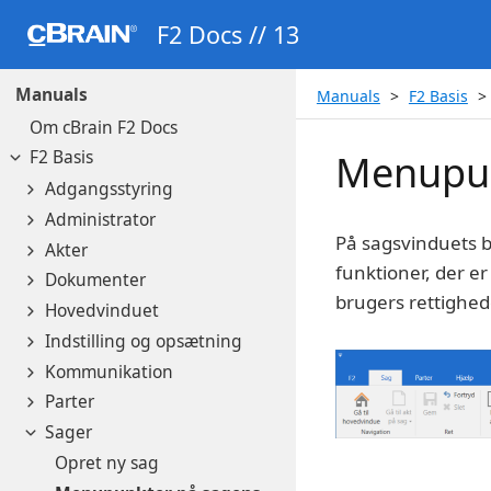
F2 Docs // 13
Manuals
Manuals
F2 Basis
Om cBrain F2 Docs
F2 Basis
Menupun
Adgangsstyring
Administrator
På sagsvinduets b
Akter
funktioner, der er
Dokumenter
brugers rettighede
Hovedvinduet
Indstilling og opsætning
Kommunikation
Parter
Sager
Opret ny sag