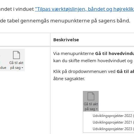
åndet i vinduet
"Tilpas værktøjslinjen, båndet og højrekl
nde tabel gennemgås menupunkterne på sagens bånd.
Beskrivelse
Via menupunkterne
Gå til hovedvind
kan du skifte mellem hovedvinduet og 
Klik på dropdownmenuen ved
Gå til a
åbne sagsakter.