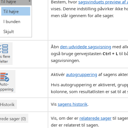
Bestem, hvor
sagsvinduets preview af
vises. Denne indstilling påvirker ikke 
men slår igennem for alle sager.
Åbn
den udvidede sagsvisning
med alle
også bruge genvejstasten
Ctrl + L
til b
sagsvisningen.
Aktivér
autogruppering
af sagens akter
Hvis autogruppering er aktiveret, grupp
kolonne, som resultatlisten er sat til at 
Vis
sagens historik
.
Vis, om der er
relaterede sager
til sagen
der er relateret til sagen.