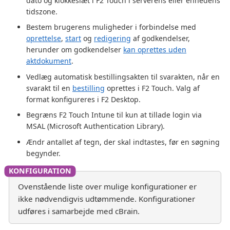
dato og klokkeslæt i F2 Touch i serverens eller enhedens
tidszone.
Bestem brugerens muligheder i forbindelse med
oprettelse
,
start
og
redigering
af godkendelser,
herunder om godkendelser
kan oprettes uden
aktdokument
.
Vedlæg automatisk bestillingsakten til svarakten, når en
svarakt til en
bestilling
oprettes i F2 Touch. Valg af
format konfigureres i F2 Desktop.
Begræns F2 Touch Intune til kun at tillade login via
MSAL (Microsoft Authentication Library).
Ændr antallet af tegn, der skal indtastes, før en søgning
begynder.
Ovenstående liste over mulige konfigurationer er
ikke nødvendigvis udtømmende. Konfigurationer
udføres i samarbejde med cBrain.