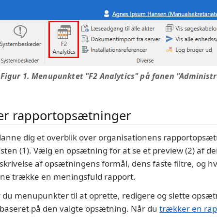
Figur 1. Menupunktet "F2 Analytics" på fanen "Administ
er rapportopsætninger
danne dig et overblik over organisationens rapportopsæ
tlisten (1). Vælg en opsætning for at se et preview (2) af d
krivelse af opsætningens formål, dens faste filtre, og hv
nne trække en meningsfuld rapport.
er du menupunkter til at oprette, redigere og slette opsæ
 baseret på den valgte opsætning. Når du
trækker en rap