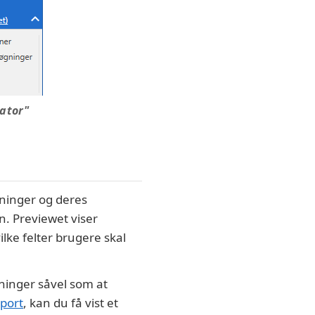
rator"
tninger og deres
en. Previewet viser
ilke felter brugere skal
tninger såvel som at
port
, kan du få vist et