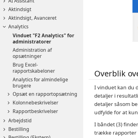
AI Assistant
Aktindsigt
Aktindsigt, Avanceret
Analytics
Vinduet "F2 Analytics" for
administratorer
Administration af
opsætninger
Brug Excel-
rapportskabeloner
Overblik ov
Analytics for almindelige
brugere
I vinduet kan du 
Opsæt en rapportopsætning
detaljer i resulta
Kolonnebeskrivelser
detaljer såsom bes
Rapportbeskrivelser
udfylde for at ku
Arbejdstid
I båndet (3) find
Bestilling
trække rapporter
Bestilling (Ekstern)