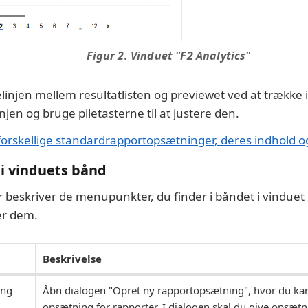
Figur 2. Vinduet "F2 Analytics"
lelinjen mellem resultatlisten og previewet ved at trække i
linjen og bruge piletasterne til at justere den.
rskellige standardrapportopsætninger, deres indhold o
i vinduets bånd
 beskriver de menupunkter, du finder i båndet i vinduet 
er dem.
Beskrivelse
ing
Åbn dialogen "Opret ny rapportopsætning", hvor du kan
opsætning for rapporter. I dialogen skal du give opsætn