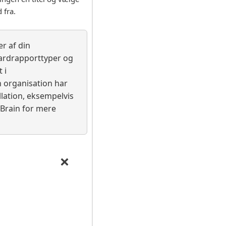
 fra.
r af din
dardrapporttyper og
 i
in organisation har
allation, eksempelvis
cBrain for mere