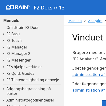
F2 Docs // 13
Manuals
Manuals
Analytics
Om cBrain F2 Docs
F2 Basis
Vinduet 
F2 Touch
F2 Manager
Brugere med privi
F2 Manager 2
"F2 Analytics". Å
F2 Messenger
F2’s hjælpeværktøjer
I det følgende g
F2 Quick Guides
administration a
F2 Tilgængelighed og genveje
I det følgende g
Adgangsbegrænsning på
administration a
parter
Administratorgodkendelser