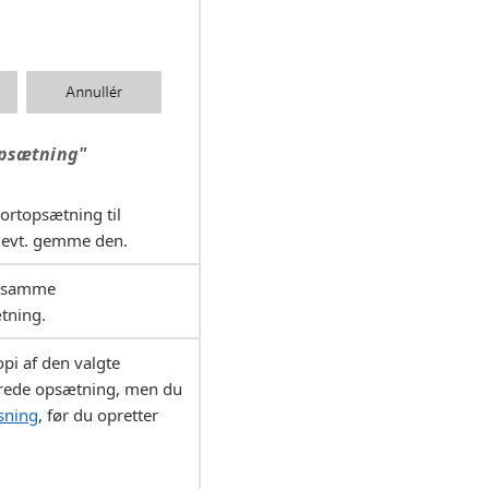
opsætning"
ortopsætning til
 evt. gemme den.
r samme
tning.
pi af den valgte
erede opsætning, men du
sning
, før du opretter