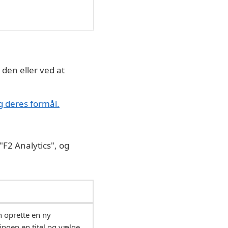
 den eller ved at
g deres formål.
"F2 Analytics", og
 oprette en ny
ingen en titel og vælge