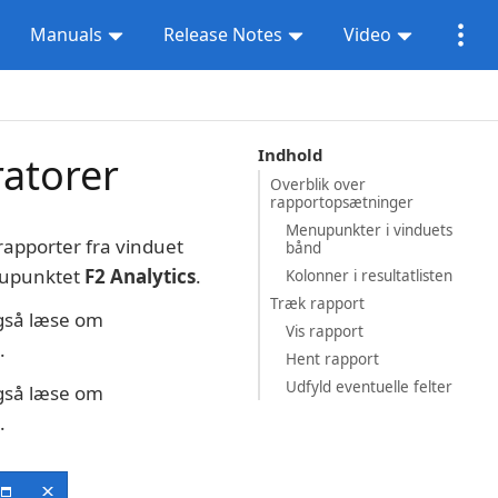
Manuals
Release Notes
Video
Indhold
ratorer
Overblik over
rapportopsætninger
Menupunkter i vinduets
rapporter fra vinduet
bånd
enupunktet
F2 Analytics
.
Kolonner i resultatlisten
Træk rapport
også læse om
Vis rapport
.
Hent rapport
Udfyld eventuelle felter
også læse om
.