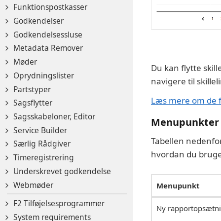
Funktionspostkasser
Godkendelser
Godkendelsessluse
Metadata Remover
Møder
Du kan flytte skil
Oprydningslister
navigere til skille
Partstyper
Læs mere om de fo
Sagsflytter
Sagsskabeloner, Editor
Menupunkter 
Service Builder
Tabellen nedenfor
Særlig Rådgiver
hvordan du brug
Timeregistrering
Underskrevet godkendelse
Webmøder
Menupunkt
F2 Tilføjelsesprogrammer
Ny rapportopsætn
System requirements