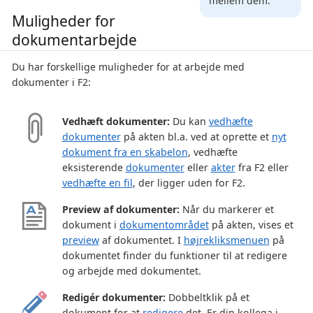
mellem dem.
Muligheder for
dokumentarbejde
Du har forskellige muligheder for at arbejde med
dokumenter i F2:
Vedhæft dokumenter:
Du kan
vedhæfte
dokumenter
på akten bl.a. ved at oprette et
nyt
dokument fra en skabelon
, vedhæfte
eksisterende
dokumenter
eller
akter
fra F2 eller
vedhæfte en fil
, der ligger uden for F2.
Preview af dokumenter:
Når du markerer et
dokument i
dokumentområdet
på akten, vises et
preview
af dokumentet. I
højrekliksmenuen
på
dokumentet finder du funktioner til at redigere
og arbejde med dokumentet.
Redigér dokumenter:
Dobbeltklik på et
dokument for at
redigere
det. Er din kollega i