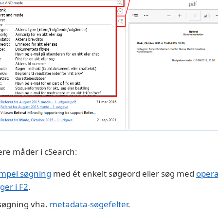
ere måder i cSearch:
impel søgning
med ét enkelt søgeord eller søg med
opera
ger i F2
.
søgning vha.
metadata-søgefelter
.