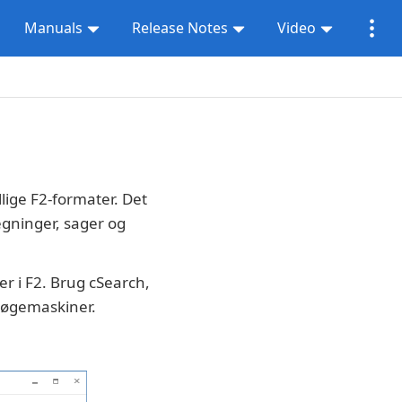
Manuals
Release Notes
Video
llige F2-formater. Det
tegninger, sager og
er i F2. Brug cSearch,
 søgemaskiner.