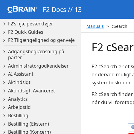
F2 Manager 2
F2 Docs // 13
F2 Messenger
F2’s hjælpeværktøjer
Manuals
cSearch
F2 Quick Guides
F2 Tilgængelighed og genveje
F2 cSea
Adgangsbegrænsning på
parter
Administratorgodkendelser
F2 cSearch er et s
AI Assistant
er derved muligt a
systembeskeder.
Aktindsigt
Aktindsigt, Avanceret
F2 cSearch finder 
Analytics
når du vil foreta
Arbejdstid
Bestilling
Bestilling (Ekstern)
Bestilling (Koncern)