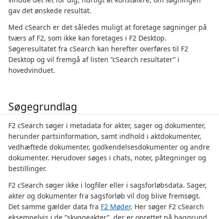
gav det ønskede resultat.
Med cSearch er det således muligt at foretage søgninger på
tværs af F2, som ikke kan foretages i F2 Desktop.
Søgeresultatet fra cSearch kan herefter overføres til F2
Desktop og vil fremgå af listen ”cSearch resultater” i
hovedvinduet.
Søgegrundlag
F2 cSearch søger i metadata for akter, sager og dokumenter,
herunder partsinformation, samt indhold i aktdokumenter,
vedhæftede dokumenter, godkendelsesdokumenter og andre
dokumenter. Herudover søges i chats, noter, påtegninger og
bestillinger.
F2 cSearch søger ikke i logfiler eller i sagsforløbsdata. Sager,
akter og dokumenter fra sagsforløb vil dog blive fremsøgt.
Det samme gælder data fra
F2 Møder
. Her søger F2 cSearch
eksempelvis i de ”skyggeakter”, der er oprettet på baggrund