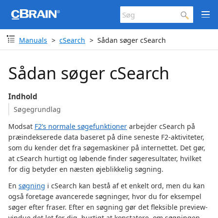
Manuals
cSearch
Sådan søger cSearch
Sådan søger cSearch
Indhold
Søgegrundlag
Modsat
F2’s normale søgefunktioner
arbejder cSearch på
præindekserede data baseret på dine seneste F2-aktiviteter,
som du kender det fra søgemaskiner på internettet. Det gør,
at cSearch hurtigt og løbende finder søgeresultater, hvilket
for dig betyder en næsten øjeblikkelig søgning.
En
søgning
i cSearch kan bestå af et enkelt ord, men du kan
også foretage avancerede søgninger, hvor du for eksempel
søger efter fraser. Efter en søgning gør det fleksible preview-
vindue det let for dig, hurtigt at konstatere, om søgningen